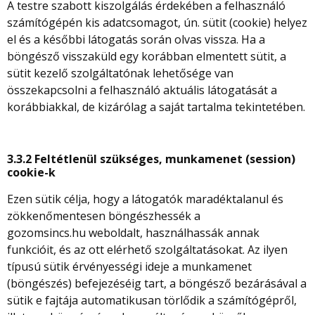
A testre szabott kiszolgálás érdekében a felhasználó
számítógépén kis adatcsomagot, ún. sütit (cookie) helyez
el és a későbbi látogatás során olvas vissza. Ha a
böngésző visszaküld egy korábban elmentett sütit, a
sütit kezelő szolgáltatónak lehetősége van
összekapcsolni a felhasználó aktuális látogatását a
korábbiakkal, de kizárólag a saját tartalma tekintetében.
3.3.2 Feltétlenül szükséges, munkamenet (session)
cookie-k
Ezen sütik célja, hogy a látogatók maradéktalanul és
zökkenőmentesen böngészhessék a
gozomsincs.hu weboldalt, használhassák annak
funkcióit, és az ott elérhető szolgáltatásokat. Az ilyen
típusú sütik érvényességi ideje a munkamenet
(böngészés) befejezéséig tart, a böngésző bezárásával a
sütik e fajtája automatikusan törlődik a számítógépről,