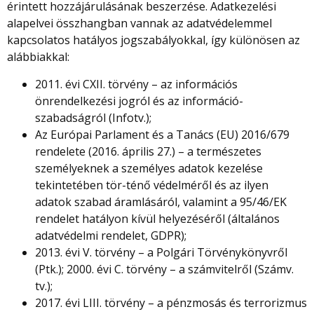
érintett hozzájárulásának beszerzése. Adatkezelési
alapelvei összhangban vannak az adatvédelemmel
kapcsolatos hatályos jogszabályokkal, így különösen az
alábbiakkal:
2011. évi CXII. törvény – az információs
önrendelkezési jogról és az információ-
szabadságról (Infotv.);
Az Európai Parlament és a Tanács (EU) 2016/679
rendelete (2016. április 27.) – a természetes
személyeknek a személyes adatok kezelése
tekintetében tör-ténő védelméről és az ilyen
adatok szabad áramlásáról, valamint a 95/46/EK
rendelet hatályon kívül helyezéséről (általános
adatvédelmi rendelet, GDPR);
2013. évi V. törvény – a Polgári Törvénykönyvről
(Ptk.); 2000. évi C. törvény – a számvitelről (Számv.
tv.);
2017. évi LIII. törvény – a pénzmosás és terrorizmus