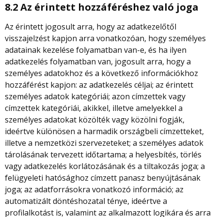
8.2 Az érintett hozzáféréshez való joga
Az érintett jogosult arra, hogy az adatkezelőtől
visszajelzést kapjon arra vonatkozóan, hogy személyes
adatainak kezelése folyamatban van-e, és ha ilyen
adatkezelés folyamatban van, jogosult arra, hogy a
személyes adatokhoz és a következő információkhoz
hozzáférést kapjon: az adatkezelés céljai; az érintett
személyes adatok kategóriái; azon címzettek vagy
címzettek kategóriái, akikkel, illetve amelyekkel a
személyes adatokat közölték vagy közölni fogják,
ideértve különösen a harmadik országbeli címzetteket,
illetve a nemzetközi szervezeteket; a személyes adatok
tárolásának tervezett időtartama; a helyesbítés, törlés
vagy adatkezelés korlátozásának és a tiltakozás joga; a
felügyeleti hatósághoz címzett panasz benyújtásának
joga; az adatforrásokra vonatkozó információ; az
automatizált döntéshozatal ténye, ideértve a
profilalkotást is, valamint az alkalmazott logikára és arra