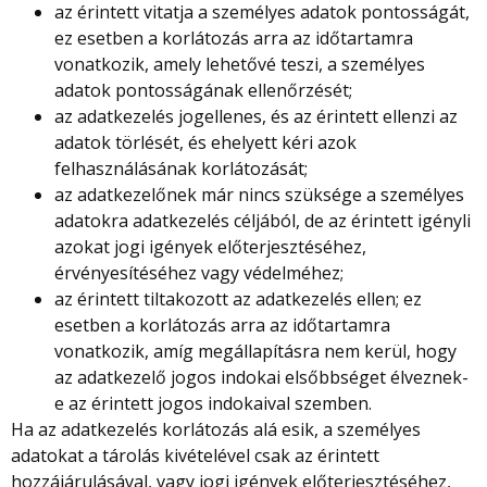
az érintett vitatja a személyes adatok pontosságát,
ez esetben a korlátozás arra az időtartamra
vonatkozik, amely lehetővé teszi, a személyes
adatok pontosságának ellenőrzését;
az adatkezelés jogellenes, és az érintett ellenzi az
adatok törlését, és ehelyett kéri azok
felhasználásának korlátozását;
az adatkezelőnek már nincs szüksége a személyes
adatokra adatkezelés céljából, de az érintett igényli
azokat jogi igények előterjesztéséhez,
érvényesítéséhez vagy védelméhez;
az érintett tiltakozott az adatkezelés ellen; ez
esetben a korlátozás arra az időtartamra
vonatkozik, amíg megállapításra nem kerül, hogy
az adatkezelő jogos indokai elsőbbséget élveznek-
e az érintett jogos indokaival szemben.
Ha az adatkezelés korlátozás alá esik, a személyes
adatokat a tárolás kivételével csak az érintett
hozzájárulásával, vagy jogi igények előterjesztéséhez,