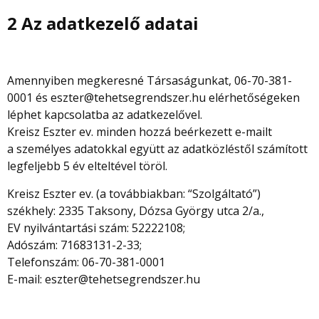
2 Az adatkezelő adatai
Amennyiben megkeresné Társaságunkat, 06-70-381-
0001 és eszter@tehetsegrendszer.hu elérhetőségeken
léphet kapcsolatba az adatkezelővel.
Kreisz Eszter ev. minden hozzá beérkezett e-mailt
a személyes adatokkal együtt az adatközléstől számított
legfeljebb 5 év elteltével töröl.
Kreisz Eszter ev. (a továbbiakban: “Szolgáltató”)
székhely: 2335 Taksony, Dózsa György utca 2/a.,
EV nyilvántartási szám: 52222108;
Adószám: 71683131-2-33;
Telefonszám: 06-70-381-0001
E-mail: eszter@tehetsegrendszer.hu