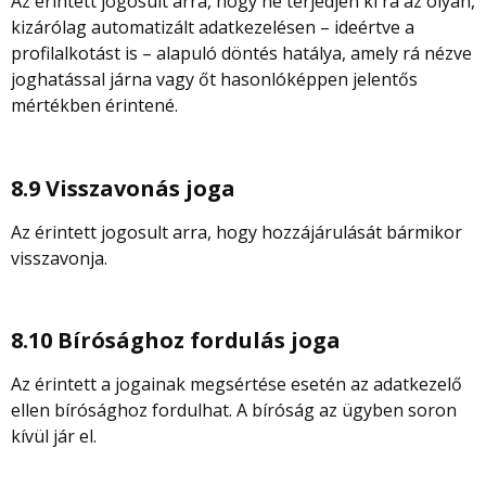
Az érintett jogosult arra, hogy ne terjedjen ki rá az olyan,
kizárólag automatizált adatkezelésen – ideértve a
profilalkotást is – alapuló döntés hatálya, amely rá nézve
joghatással járna vagy őt hasonlóképpen jelentős
mértékben érintené.
8.9 Visszavonás joga
Az érintett jogosult arra, hogy hozzájárulását bármikor
visszavonja.
8.10 Bírósághoz fordulás joga
Az érintett a jogainak megsértése esetén az adatkezelő
ellen bírósághoz fordulhat. A bíróság az ügyben soron
kívül jár el.