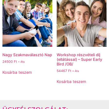
Nagy Szakmaválasztó Nap
Workshop részvételi díj
(ellátással) – Super Early
24500
Ft
+ Áfa
Bird /OB/
54467
Ft
+ Áfa
Kosárba teszem
Kosárba teszem