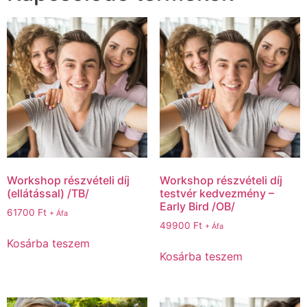
Workshop részvételi díj
Workshop részvételi díj
(ellátással) /TB/
testvér kedvezmény –
Early Bird /OB/
61700
Ft
+ Áfa
49900
Ft
+ Áfa
Kosárba teszem
Kosárba teszem