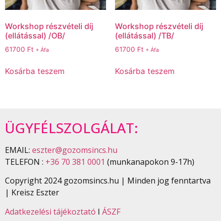
Workshop részvételi díj
Workshop részvételi díj
(ellátással) /OB/
(ellátással) /TB/
61700
Ft
61700
Ft
+ Áfa
+ Áfa
Kosárba teszem
Kosárba teszem
ÜGYFÉLSZOLGÁLAT:
EMAIL:
eszter@gozomsincs.hu
TELEFON :
+36 70 381 0001
(munkanapokon 9-17h)
Copyright 2024 gozomsincs.hu | Minden jog fenntartva
| Kreisz Eszter
Adatkezelési tájékoztató
I
ÁSZF