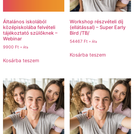
Általános iskolából
Workshop részvételi díj
középiskolába felvételi
(ellátással) – Super Early
tájékoztató szülőknek –
Bird /TB/
Webinar
54467
Ft
+ Áfa
9900
Ft
+ Áfa
Kosárba teszem
Kosárba teszem